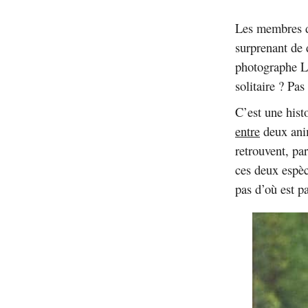
Les membres de
surprenant de d
photographe La
solitaire ? Pas
C’est une hist
entre
deux anim
retrouvent, par
ces deux espèc
pas d’où est p