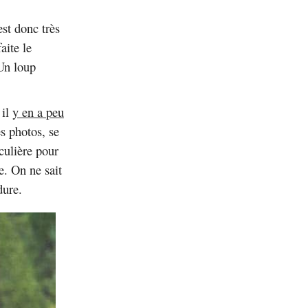
est donc très
aite le
 Un loup
 il
y en a peu
s photos, se
iculière pour
e. On ne sait
dure.