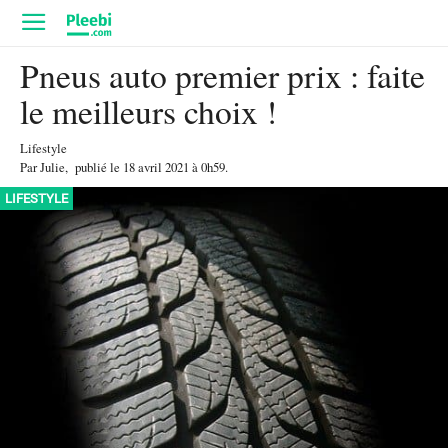
Pneus auto premier prix : faite
le meilleurs choix !
Lifestyle
Par
Julie
,
publié le
18 avril 2021
à 0h59
.
LIFESTYLE