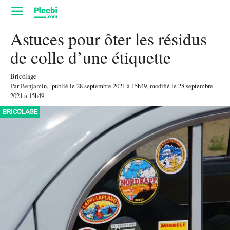
Astuces pour ôter les résidus
de colle d’une étiquette
Bricolage
Par
Benjamin
,
publié le
28 septembre 2021
à 15h49
, modifié le 28 septembre
2021 à 15h49
.
BRICOLAGE