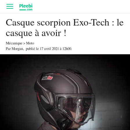
Casque scorpion Exo-Tech : le
casque à avoir !
Mécanique
>
Moto
Par
Morgan
,
publié le
17 avril 2021
à 12h00
.