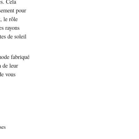
es. Cela
ssement pour
 le rôle
es rayons
tes de soleil
 mode fabriqué
 de leur
 de vous
ses