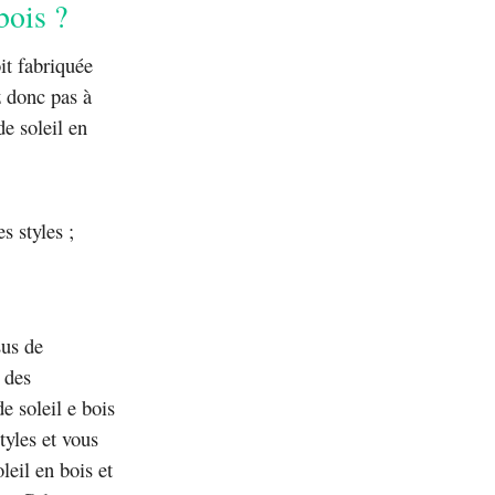
bois ?
it fabriquée
z donc pas à
de soleil en
s styles ;
sus de
e des
de soleil e bois
tyles et vous
leil en bois et