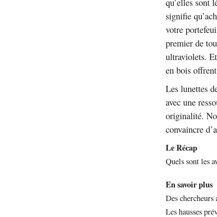
qu’elles sont l
signifie qu’ach
votre portefeu
premier de tout
ultraviolets. E
en bois offren
Les lunettes d
avec une resso
originalité. N
convaincre d’a
Le Récap
Quels sont les a
En savoir plus
Des chercheurs a
Les hausses prév