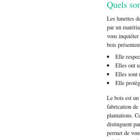
Quels son
Les lunettes d
par un matéria
vous inquiéter
bois présenten
Elle respe
Elles ont u
Elles sont 
Elle protè
Le bois est u
fabrication de 
plantations. Ce
distinguent par
permet de vous