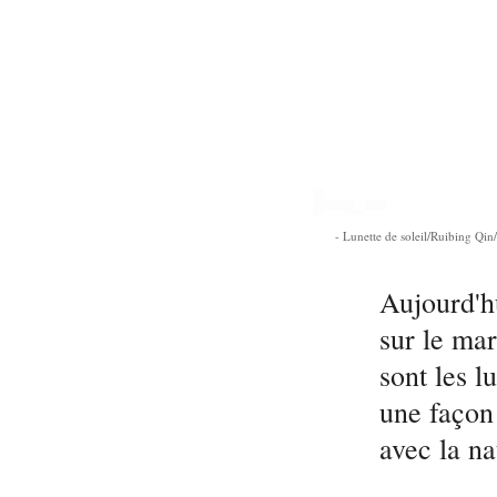
Lunette de soleil/Ruibing Qi
Aujourd'hu
sur le mar
sont les l
une façon 
avec la na