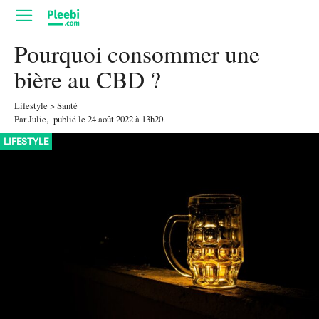
Pourquoi consommer une
bière au CBD ?
Lifestyle
>
Santé
Par
Julie
,
publié le
24 août 2022
à 13h20
.
LIFESTYLE