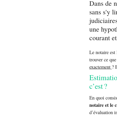
Dans de n
sans s'y l
judiciaire
une hypoth
courant et
Le notaire est
trouver ce que
exactement
? 
Estimatio
c’est ?
En quoi consis
notaire et le
d’évaluation i