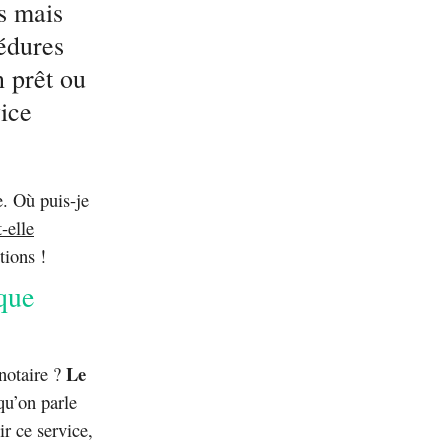
s mais
cédures
n prêt ou
vice
e. Où puis-je
-elle
tions !
 que
Le
notaire ?
qu’on parle
r ce service,