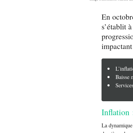
En octobr
s’établit 
progressi
impactant
L’inflat
Baisse m
Services
Inflation 
La dynamique