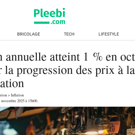
BRICOLAGE
TECH
LIFESTYLE
n annuelle atteint 1 % en oc
 la progression des prix à la
ation
tion
>
Inflation
1 novembre 2025
à 15h00
.