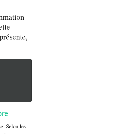
ommation
ette
présente,
bre
e. Selon les