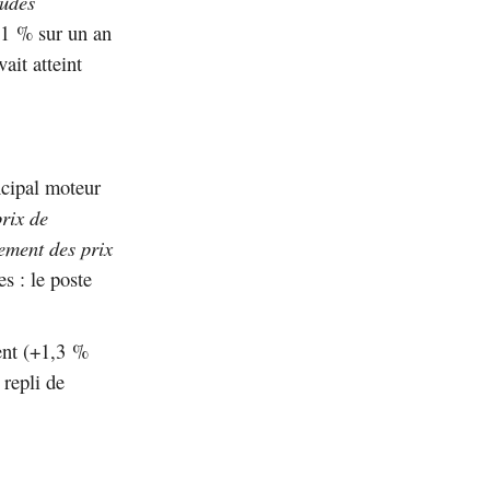
tudes
 1 % sur un an
ait atteint
ncipal moteur
rix de
sement des prix
s : le poste
ent (+1,3 %
 repli de