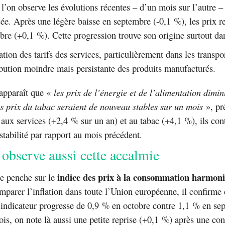
l’on observe les évolutions récentes – d’un mois sur l’autre –
cée. Après une légère baisse en septembre (-0,1 %), les prix re
bre (+0,1 %). Cette progression trouve son origine surtout da
ion des tarifs des services, particulièrement dans les transpor
bution moindre mais persistante des produits manufacturés.
l apparaît que «
les prix de l’énergie et de l’alimentation dimi
s prix du tabac seraient de nouveau stables sur un mois
», pr
 aux services (+2,4 % sur un an) et au tabac (+4,1 %), ils con
 stabilité par rapport au mois précédent.
observe aussi cette accalmie
indice des prix à la consommation harmon
 se penche sur le
omparer l’inflation dans toute l’Union européenne, il confirme 
indicateur progresse de 0,9 % en octobre contre 1,1 % en se
ois, on note là aussi une petite reprise (+0,1 %) après une con