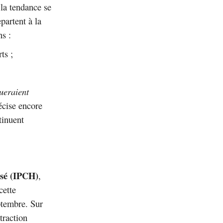
 la tendance se
partent à la
ns :
ts ;
nueraient
écise encore
tinuent
isé (IPCH)
,
cette
ptembre. Sur
traction