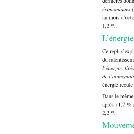
dernières donn
économiques (
au mois d’octo
1,2 %.
L’énergie 
Ce repli s’exp
du ralentissem
l’énergie, tiré
de l’alimentat
énergie recule
Dans le même t
après +1,7 % e
2,2 %.
Mouvemen