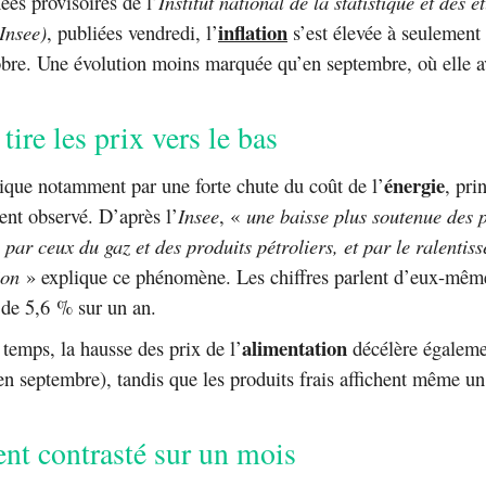
ées provisoires de l’
Institut national de la statistique et des é
inflation
Insee)
, publiées vendredi, l’
s’est élevée à seulement
bre. Une évolution moins marquée qu’en septembre, où elle av
tire les prix vers le bas
énergie
lique notamment par une forte chute du coût de l’
, pri
ent observé. D’après l’
Insee
, «
une baisse plus soutenue des p
s par ceux du gaz et des produits pétroliers, et par le ralentis
ion
» explique ce phénomène. Les chiffres parlent d’eux-même
 de 5,6 % sur un an.
alimentation
emps, la hausse des prix de l’
décélère égalem
n septembre), tandis que les produits frais affichent même un
t contrasté sur un mois