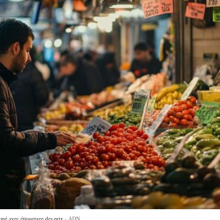
imé avec étiquetage des prix
ADN