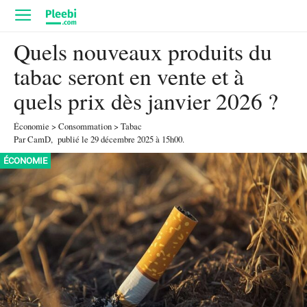
Quels nouveaux produits du
tabac seront en vente et à
quels prix dès janvier 2026 ?
Économie
>
Consommation
>
Tabac
Par
CamD
,
publié le
29 décembre 2025
à 15h00
.
ÉCONOMIE